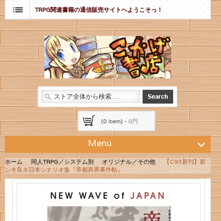
TRPG関連書籍の通信販売サイトへようこそっ！
(0 item) -
0円
Menu
ホーム
同人TRPG／システム別
オリジナル／その他
【C93新刊】新
シキ良キ日本シナリオ集『帝都異界事件帖』