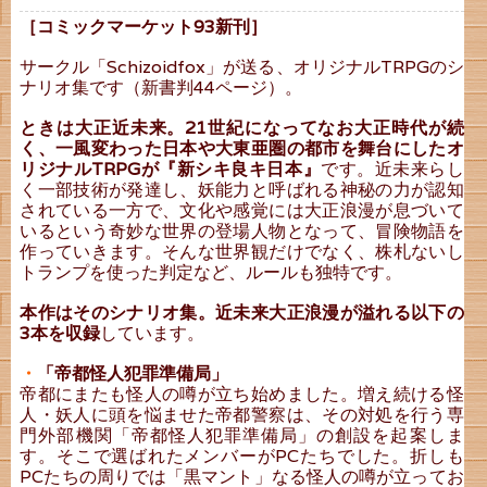
［コミックマーケット93新刊］
サークル「Schizoidfox」が送る、オリジナルTRPGのシ
ナリオ集です（新書判44ページ）。
ときは大正近未来。21世紀になってなお大正時代が続
く、一風変わった日本や大東亜圏の都市を舞台にしたオ
リジナルTRPGが『新シキ良キ日本』
です。近未来らし
く一部技術が発達し、妖能力と呼ばれる神秘の力が認知
されている一方で、文化や感覚には大正浪漫が息づいて
いるという奇妙な世界の登場人物となって、冒険物語を
作っていきます。そんな世界観だけでなく、株札ないし
トランプを使った判定など、ルールも独特です。
本作はそのシナリオ集。近未来大正浪漫が溢れる以下の
3本を収録
しています。
・
「帝都怪人犯罪準備局」
帝都にまたも怪人の噂が立ち始めました。増え続ける怪
人・妖人に頭を悩ませた帝都警察は、その対処を行う専
門外部機関「帝都怪人犯罪準備局」の創設を起案しま
す。そこで選ばれたメンバーがPCたちでした。折しも
PCたちの周りでは「黒マント」なる怪人の噂が立ってお