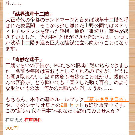
り……。
・
「結界浅草十二階」
大正時代の帝都のランドマークと言えば浅草十二階と呼
ばれた凌雲閣。そこから少し離れた上野公園ではストリ
ィトチルドレンを狙った誘拐、通称「雛狩り」事件が起
きていました。その事件と縁ができたPCたちは、いつし
か浅草十二階を巡る巨大な陰謀に立ち向かうことになり
ます。
・
「奇妙な迷子」
三歳ぐらいの子供が、PCたちの根城に迷い込んできまし
た。名前や年齢は言おうとしてくれるのですが、どうに
も聞き取れない。話す内容も奇妙なことばかり。親御さ
んの容姿が、どう聞いても「直立した動く百合」のよう
な形というのは、何かの比喩なのでしょうか……。
もちろん、本作の基本ルールブック
『新シキ良キ日本』
や、そのシナリオ集との
2冊セット
も好評販売中です。
この“新シキ良キ日本”へあなたも訪れてみませんか？
在庫状況:
在庫切れ
900円