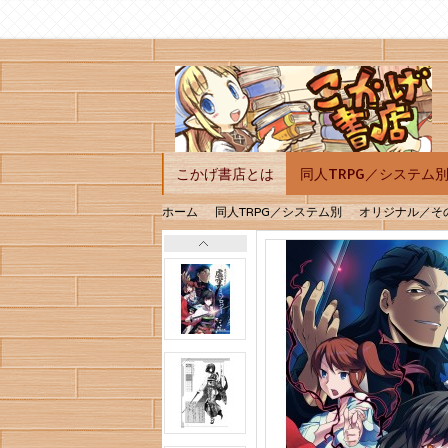
こかげ書店とは
同人TRPG／システム
ホーム
同人TRPG／システム別
オリジナル／そ