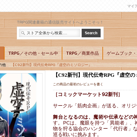
マイ
TRPG関連書籍の通信販売サイトへようこそっ！
別
TRPG／その他・セール中
TRPG／商業作品
ゲームブック・L
の他
【C92新刊】現代伝奇RPG『虚空のミソロジー』
【C92新刊】現代伝奇RPG『虚空
この商品の最初のレビューを書く
［コミックマーケット92新刊］
サークル「筋肉企画」が送る、オリジナ
舞台となるのは、魔術や伝承などの
す。PCは、魔眼を持つ「異能者」、
物を狩る協会のハンター「代行者」な
巡る戦いに挑みます。