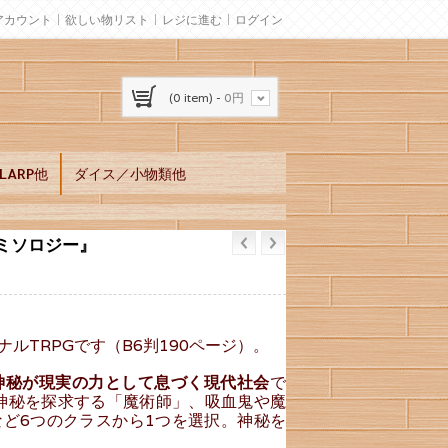
アカウント
欲しい物リスト
レジに進む
ログイン
(0 item) -
0円
ARP他
ダイス／小物類他
のミソロジー』
ルTRPGです（B6判190ページ）。
神秘が現実の力として息づく現代社会
で
神秘を探求する「魔術師」、吸血鬼や魔
ど6つのクラスから1つを選択。神秘を