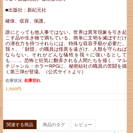
■出版社：新紀元社
確保、収容、保護。
誰にとっても他人事ではない。世界は異常現象を引き起
こす品や生き物で満ちている。簡単に文明を滅ぼすだけ
の潜在力を持つそれらには、特殊な収容手順が必要だ。
我々、「財団」の職員は怪異を遠ざけ、人類を守らねば
ならない。それがどんな犠牲を我々に強いるとして
も……。恐怖と狂気に翻弄される人間たちを描く、マル
チジャンル・ホラーRPGに、秘密結社の職員の苦闘を描
く第三弾が登場。（公式サイトより）
在庫状況:
在庫切れ
1,500円
関連する商品
商品のタグ
レビュー