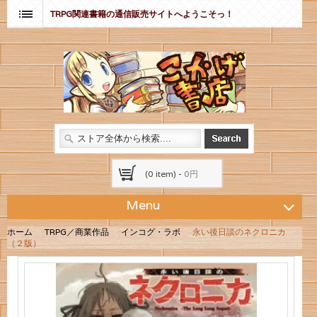
TRPG関連書籍の通信販売サイトへようこそっ！
(0 item) -
0円
Menu
ホーム
TRPG／商業作品
インコグ・ラボ
永い後日談のネクロニカ
（２版）