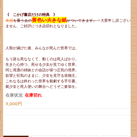
《 こかげ書店だけの特典 》
黄色い大きな紙
表紙
を覆うあの
がついてきます。
⇒大変申し訳ござい
ません、ご好評につき品切れとなりました。
人類が滅びた後、みんなが死んだ世界では。
もう誰も死ななくて、動くのは死人ばかり。
生きた心持つ、死せる少女が見てゆく世界。
同じ境遇の姉妹との会話が保つ正気の境界。
欲望と狂気のままに、少女を見守る造物主。
これなるは終わった世界を観劇する手引書。
屍少女と死人使いの舞台へどうぞご参加を。
在庫状況:
在庫切れ
3,000円