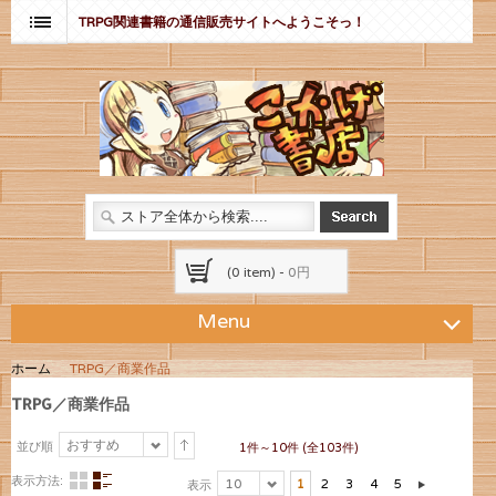
TRPG関連書籍の通信販売サイトへようこそっ！
(0 item) -
0円
Menu
ホーム
TRPG／商業作品
TRPG／商業作品
おすすめ
並び順
1件～10件 (全103件)
表示方法:
10
1
2
3
4
5
表示