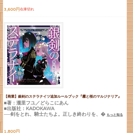
3,600円
在庫切れ
【商業】銀剣のステラナイツ追加ルールブック『霧と桜のマルジナリア』
■著：瀧里フユ／どらこにあん
■出版社：KADOKAWA
──剣をとれ、騎士たちよ。正しき終わりを、�
もっと知る
1,800円