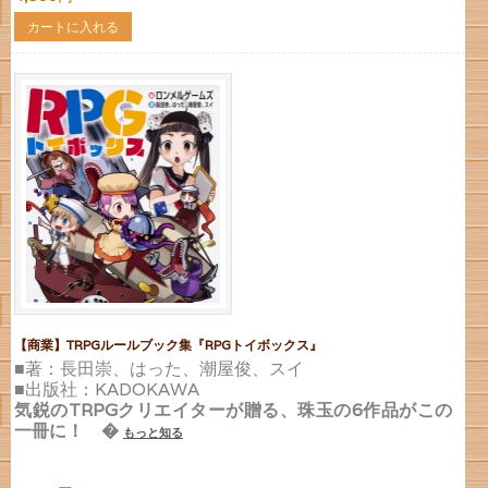
カートに入れる
【商業】TRPGルールブック集『RPGトイボックス』
■著：長田崇、はった、潮屋俊、スイ
■出版社：KADOKAWA
気鋭のTRPGクリエイターが贈る、珠玉の6作品がこの
一冊に！ �
もっと知る