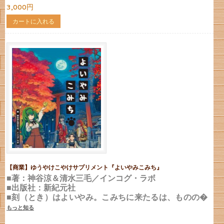
3,000円
カートに入れる
【商業】ゆうやけこやけサプリメント『よいやみこみち』
■著：神谷涼＆清水三毛／インコグ・ラボ
■出版社：新紀元社
■刻（とき）はよいやみ。こみちに来たるは、ものの�
もっと知る