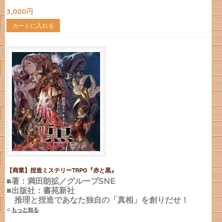
3,000円
カートに入れる
【商業】捏造ミステリーTRPG『赤と黒』
■著：満田朗拡／グループSNE
■出版社：書苑新社
推理と捏造であなた独自の「真相」を創りだせ！
<
もっと知る