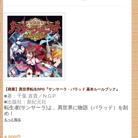
【商業】異世界転生RPG『サンサーラ・バラッド 基本ルールブック』
■著：千葉 直貴／N.G.P.
■出版社：新紀元社
転生者(サンサーラ)よ、異世界に物語（バラッド）を刻
め！
もっと知る
4,500円