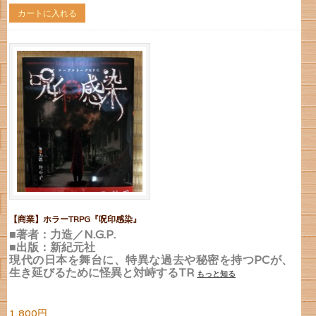
カートに入れる
【商業】ホラーTRPG『呪印感染』
■著者：力造／N.G.P.
■出版：新紀元社
現代の日本を舞台に、特異な過去や秘密を持つPCが、
生き延びるために怪異と対峙するTR
もっと知る
1,800円