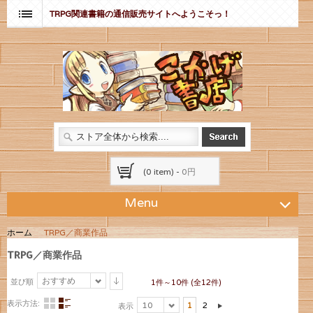
TRPG関連書籍の通信販売サイトへようこそっ！
(0 item) -
0円
Menu
ホーム
TRPG／商業作品
TRPG／商業作品
おすすめ
並び順
1件～10件 (全12件)
表示方法:
10
1
2
表示