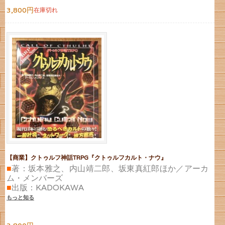
3,800円
在庫切れ
【商業】クトゥルフ神話TRPG『クトゥルフカルト・ナウ』
■
著：坂本雅之、内山靖二郎、坂東真紅郎ほか／アーカ
ム・メンバーズ
■
出版：KADOKAWA
もっと知る