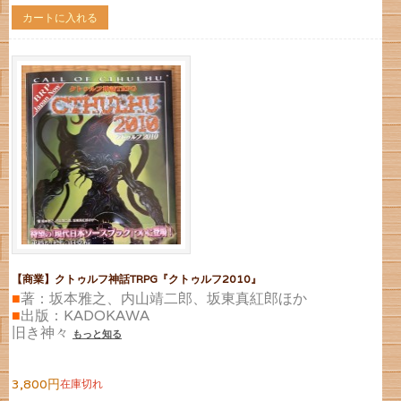
カートに入れる
【商業】クトゥルフ神話TRPG『クトゥルフ2010』
■
著：坂本雅之、内山靖二郎、坂東真紅郎ほか
■
出版：KADOKAWA
旧き神々
もっと知る
3,800円
在庫切れ