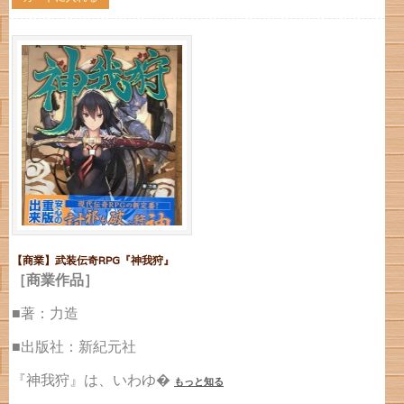
【商業】武装伝奇RPG『神我狩』
［商業作品］
■著：力造
■出版社：新紀元社
『神我狩』は、いわゆ�
もっと知る