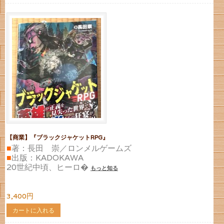
【商業】『ブラックジャケットRPG』
■
著：長田 崇／ロンメルゲームズ
■
出版：KADOKAWA
20世紀中頃、ヒーロ�
もっと知る
3,400円
カートに入れる