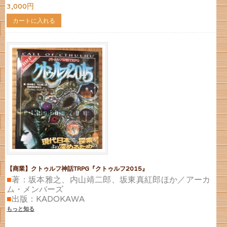
3,000円
カートに入れる
【商業】クトゥルフ神話TRPG『クトゥルフ2015』
■
著：坂本雅之、内山靖二郎、坂東真紅郎ほか／アーカ
ム・メンバーズ
■
出版：KADOKAWA
もっと知る