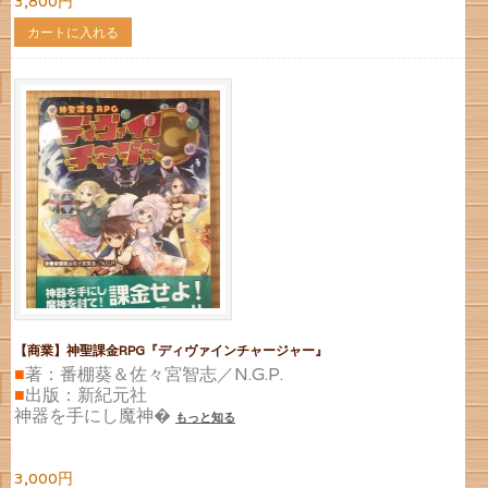
3,800円
カートに入れる
【商業】神聖課金RPG『ディヴァインチャージャー』
■
著：番棚葵＆佐々宮智志／N.G.P.
■
出版：新紀元社
神器を手にし魔神�
もっと知る
3,000円