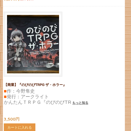
【商業】『のびのびTRPG ザ・ホラー』
■
作：今野隼史
■
発行：アークライト
かんたんＴＲＰＧ『のびのびTR
もっと知る
3,500円
カートに入れる