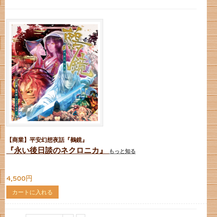
【商業】平安幻想夜話『鵺鏡』
『永い後日談のネクロニカ』
もっと知る
4,500円
カートに入れる