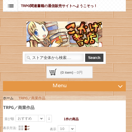
TRPG関連書籍の通信販売サイトへようこそっ！
(0 item) -
0円
Menu
ホーム
TRPG／商業作品
TRPG／商業作品
おすすめ
並び順
1件の商品
表示方法:
10
表示