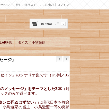
アカウント
欲しい物リスト
レジに進む
ログイン
(0 item) -
0円
ARP他
ダイス／小物類他
セージ』
セイン』のシナリオ集です（B5判／32
のメッセージ」をテーマとした3本
（対
ブックのみで遊べます。
タンに死ぬはずない」
は現代日本を舞台
。小鳥遊家の当主、小鳥遊源一郎の突然