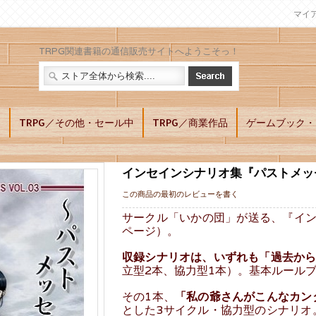
マイ
TRPG関連書籍の通信販売サイトへようこそっ！
別
TRPG／その他・セール中
TRPG／商業作品
ゲームブック・L
』
インセインシナリオ集『パストメッ
この商品の最初のレビューを書く
サークル「いかの団」が送る、『イン
ページ）。
収録シナリオは、いずれも「過去から
立型2本、協力型1本）。基本ルール
その1本、
「私の爺さんがこんなカン
とした3サイクル・協力型のシナリオ