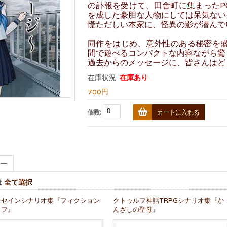
の訃報を受けて、田舎町に集まったP
を成した豪胆な人物にしては呆気ない
慌ただしい本家に、怪異の影が潜んで
同作をはじめ、意外性のある秘密を盛
間で遊べるコンパクトな内容ながら驚
過去からのメッセージに、皆さんはど
在庫状況:
在庫あり
700円
個数:
カートに入れる
ー
は
全て選択
ンセインシナリオ集『フィクション
クトゥルフ神話TRPGシナリオ集『か
イフ』
んざしの聖母』