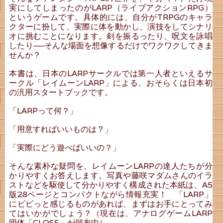
実にしてしまったのがLARP（ライブアクションRPG）
というゲームです。具体的には、
自分がTRPGのキャラ
クターに扮して、実際に体を動かし、演技をしてシナリ
オに挑むことになります。剣を振るったり、呪文を詠唱
したり──そんな場面を想像するだけでワクワクしてきま
せんか？
本書は、日本のLARPサークルでは第一人者といえるサ
ークル「レイムーンLARP」による、おそらくは日本初
の
汎用スタートブックです。
「LARPって何？」
「用意すればいいものは？」
「実際にどう遊べばいいの？」
そんな素朴な疑問を、レイムーンLARPの達人たちが分
かりやすくお答えします。写真や
藤咲マダムさんのイラ
ストなどを駆使して分かりやすく構成された本紙は、A5
版28ページとコンパクトながら情報充実！
「LARP」
にビビっと感じるものがあれば、まずはお手にとってみ
てはいかがでしょう？（現在は、アナログゲームLARP
団体「CLOSS」が頒布中）