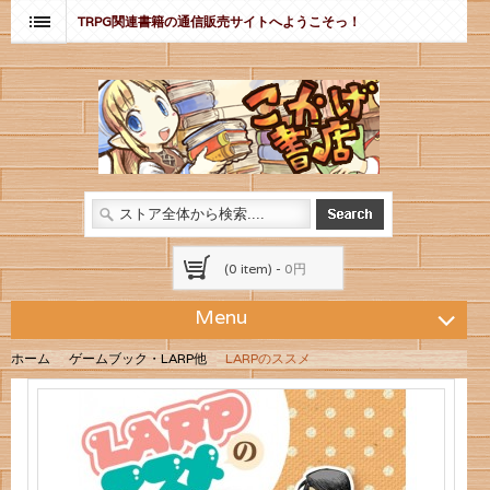
TRPG関連書籍の通信販売サイトへようこそっ！
(0 item) -
0円
Menu
ホーム
ゲームブック・LARP他
LARPのススメ