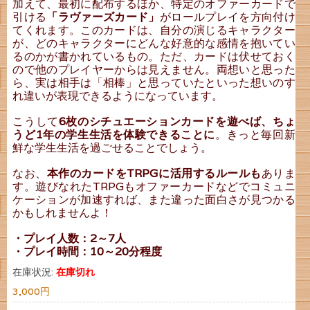
加えて、最初に配布するほか、特定のオファーカードで
引ける
「ラヴァーズカード」
がロールプレイを方向付け
てくれます。このカードは、自分の演じるキャラクター
が、どのキャラクターにどんな好意的な感情を抱いてい
るのかが書かれているもの。ただ、カードは伏せておく
ので他のプレイヤーからは見えません。両想いと思った
ら、実は相手は「相棒」と思っていたといった想いのす
れ違いが表現できるようになっています。
こうして
6枚のシチュエーションカードを遊べば、ちょ
うど1年の学生生活を体験できることに
。きっと毎回新
鮮な学生生活を過ごせることでしょう。
なお、
本作のカードをTRPGに活用するルールも
ありま
す。遊びなれたTRPGもオファーカードなどでコミュニ
ケーションが加速すれば、また違った面白さが見つかる
かもしれませんよ！
・プレイ人数：2～7人
・プレイ時間：10～20分程度
在庫状況:
在庫切れ
3,000円