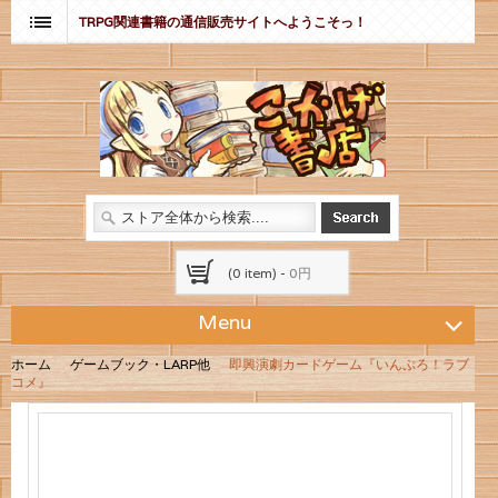
TRPG関連書籍の通信販売サイトへようこそっ！
(0 item) -
0円
Menu
ホーム
ゲームブック・LARP他
即興演劇カードゲーム『いんぷろ！ラブ
コメ』