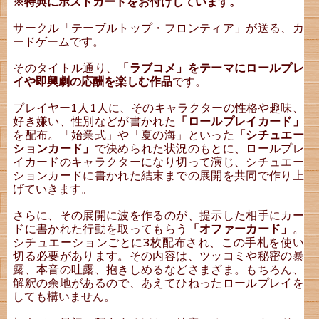
※特典にポストカードをお付けしています。
サークル「テーブルトップ・フロンティア」が送る、カ
ードゲームです。
そのタイトル通り、
「ラブコメ」をテーマにロールプレ
イや即興劇の応酬を楽しむ作品
です。
プレイヤー1人1人に、そのキャラクターの性格や趣味、
好き嫌い、性別などが書かれた
「ロールプレイカード」
を配布。「始業式」や「夏の海」といった
「シチュエー
ションカード」
で決められた状況のもとに、ロールプレ
イカードのキャラクターになり切って演じ、シチュエー
ションカードに書かれた結末までの展開を共同で作り上
げていきます。
さらに、その展開に波を作るのが、提示した相手にカー
ドに書かれた行動を取ってもらう
「オファーカード」
。
シチュエーションごとに3枚配布され、この手札を使い
切る必要があります。その内容は、ツッコミや秘密の暴
露、本音の吐露、抱きしめるなどさまざま。もちろん、
解釈の余地があるので、あえてひねったロールプレイを
しても構いません。