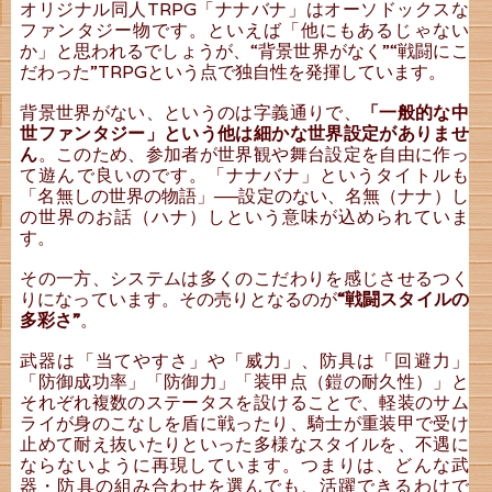
オリジナル同人TRPG「ナナバナ」はオーソドックスな
ファンタジー物です。といえば「他にもあるじゃない
か」と思われるでしょうが、“背景世界がなく”“戦闘にこ
だわった”TRPGという点で独自性を発揮しています。
背景世界がない、というのは字義通りで、
「一般的な中
世ファンタジー」という他は細かな世界設定がありませ
ん
。このため、参加者が世界観や舞台設定を自由に作っ
て遊んで良いのです。「ナナバナ」というタイトルも
「名無しの世界の物語」──設定のない、名無（ナナ）し
の世界のお話（ハナ）しという意味が込められていま
す。
その一方、システムは多くのこだわりを感じさせるつく
りになっています。その売りとなるのが
“戦闘スタイルの
多彩さ”
。
武器は「当てやすさ」や「威力」、防具は「回避力」
「防御成功率」「防御力」「装甲点（鎧の耐久性）」と
それぞれ複数のステータスを設けることで、軽装のサム
ライが身のこなしを盾に戦ったり、騎士が重装甲で受け
止めて耐え抜いたりといった多様なスタイルを、不遇に
ならないように再現しています。つまりは、どんな武
器・防具の組み合わせを選んでも、活躍できるわけで