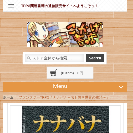
TRPG関連書籍の通信販売サイトへようこそっ！
(0 item) -
0円
Menu
ホーム
ファンタジーTRPG「ナナバナ～名も無き世界の物語～」