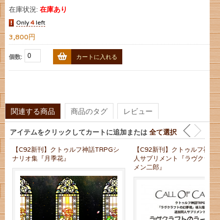
在庫状況:
在庫あり
Only
4
left
3,800円
個数:
カートに入れる
関連する商品
商品のタグ
レビュー
アイテムをクリックしてカートに追加または
全て選択
【C92新刊】クトゥルフ神話TRPGシ
【C92新刊】クトゥルフ神話T
ナリオ集『月季花』
人サプリメント『ラヴクラフ
メン二郎』