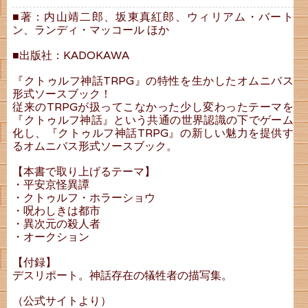
■著：内山靖二郎、坂東真紅郎、ウィリアム・バート
ン、ランディ・マッコール ほか
■出版社：KADOKAWA
『クトゥルフ神話TRPG』の特性を生かしたオムニバス
形式ソースブック！
従来のTRPGが扱ってこなかった少し変わったテーマを
『クトゥルフ神話』という共通の世界認識の下でゲーム
化し、『クトゥルフ神話TRPG』の新しい魅力を提供す
るオムニバス形式ソースブック。
【本書で取り上げるテーマ】
・平安京怪異譚
・クトゥルフ・ホラーショウ
・呪わしきは都市
・異次元の殺人者
・オークション
【付録】
デスリポート。神話存在の犠牲者の描写集。
（公式サイトより）