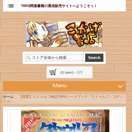
TRPG関連書籍の通信販売サイトへようこそっ！
(0 item) -
0円
Menu
ホーム
【商業】クトゥルフ神話TRPGソースブック『クトゥルフ・コデッ
クス』