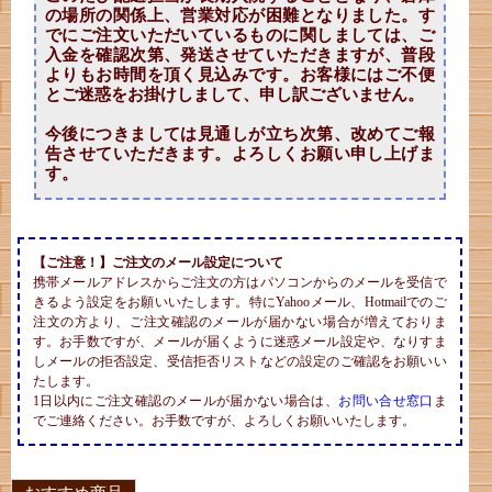
の場所の関係上、営業対応が困難となりました。す
でにご注文いただいているものに関しましては、ご
入金を確認次第、発送させていただきますが、普段
よりもお時間を頂く見込みです。お客様にはご不便
とご迷惑をお掛けしまして、申し訳ございません。
今後につきましては見通しが立ち次第、改めてご報
告させていただきます。よろしくお願い申し上げま
す。
【ご注意！】ご注文のメール設定について
携帯メールアドレスからご注文の方はパソコンからのメールを受信で
きるよう設定をお願いいたします。特にYahooメール、Hotmailでのご
注文の方より、ご注文確認のメールが届かない場合が増えておりま
す。お手数ですが、メールが届くように迷惑メール設定や、なりすま
しメールの拒否設定、受信拒否リストなどの設定のご確認をお願いい
たします。
1日以内にご注文確認のメールが届かない場合は、
お問い合せ窓口
ま
でご連絡ください。お手数ですが、よろしくお願いいたします。