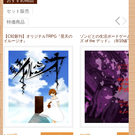
おすすめ商品
セット販売
特価商品
【C92新刊】オリジナルTRPG『晃天の
ゾンビとの生活ボードゲーム『
イルージオ』
ズ of the デッド』（8/10値下