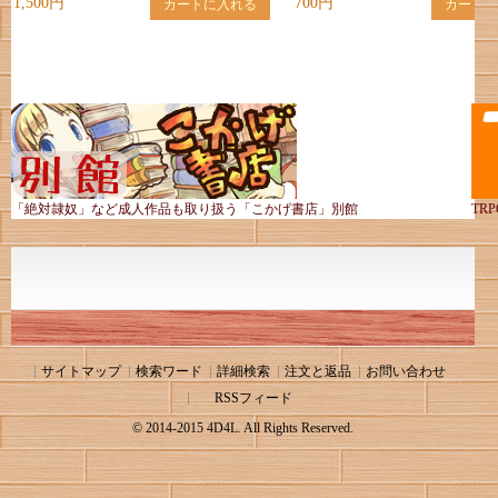
1,500円
700円
カートに入れる
カートに
「絶対隷奴」など成人作品も取り扱う「こかげ書店」別館
TR
サイトマップ
検索ワード
詳細検索
注文と返品
お問い合わせ
RSSフィード
© 2014-2015 4D4L. All Rights Reserved.