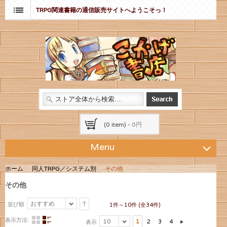
TRPG関連書籍の通信販売サイトへようこそっ！
(0 item) -
0円
Menu
ホーム
同人TRPG／システム別
その他
その他
おすすめ
並び順
1件～10件 (全34件)
表示方法:
10
1
2
3
4
表示