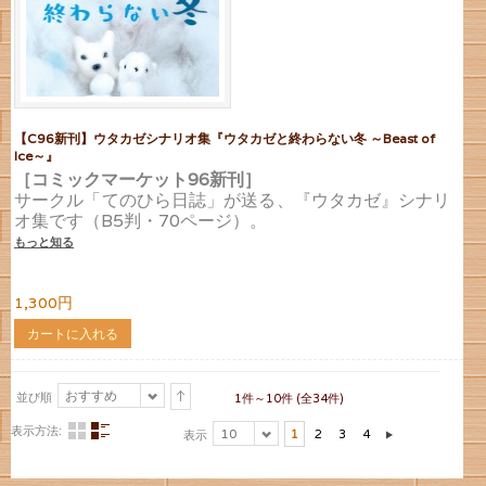
【C96新刊】ウタカゼシナリオ集『ウタカゼと終わらない冬 ～Beast of
Ice～』
［コミックマーケット96新刊］
サークル「てのひら日誌」が送る、『ウタカゼ』シナリ
オ集です（B5判・70ページ）。
もっと知る
1,300円
カートに入れる
おすすめ
並び順
1件～10件 (全34件)
表示方法:
10
1
2
3
4
表示