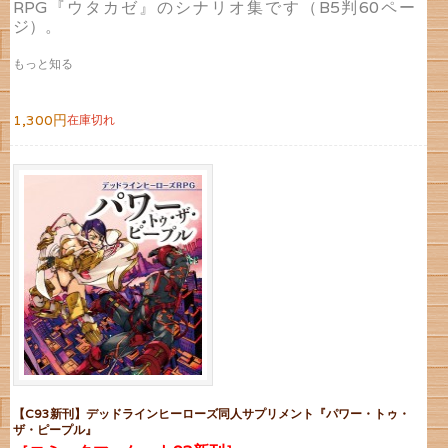
RPG『ウタカゼ』のシナリオ集です（B5判60ペー
ジ）。
もっと知る
1,300円
在庫切れ
【C93新刊】デッドラインヒーローズ同人サプリメント『パワー・トゥ・
ザ・ピープル』