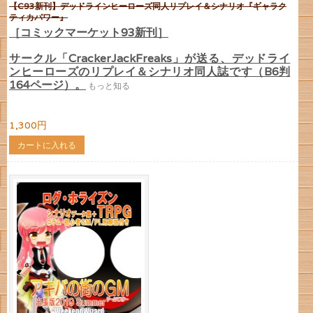
【C93新刊】デッドラインヒーローズ同人リプレイ＆シナリオ『ギャラク
ティカパワー』
［コミックマーケット93新刊］
サークル「CrackerJackFreaks」が送る、デッドライ
ンヒーローズのリプレイ＆シナリオ同人誌です（B6判
164ページ）。
もっと知る
1,300円
カートに入れる