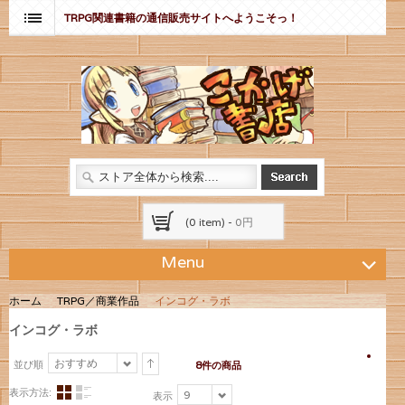
TRPG関連書籍の通信販売サイトへようこそっ！
(0 item) -
0円
Menu
ホーム
TRPG／商業作品
インコグ・ラボ
インコグ・ラボ
おすすめ
並び順
8件の商品
表示方法:
9
表示