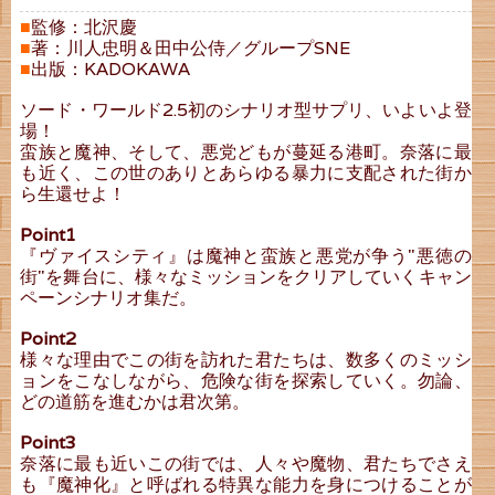
■
監修：北沢慶
■
著：川人忠明＆田中公侍／グループSNE
■
出版：KADOKAWA
ソード・ワールド2.5初のシナリオ型サプリ、いよいよ登
場！
蛮族と魔神、そして、悪党どもが蔓延る港町。奈落に最
も近く、この世のありとあらゆる暴力に支配された街か
ら生還せよ！
Point1
『ヴァイスシティ』は魔神と蛮族と悪党が争う"悪徳の
街"を舞台に、様々なミッションをクリアしていくキャン
ペーンシナリオ集だ。
Point2
様々な理由でこの街を訪れた君たちは、数多くのミッシ
ョンをこなしながら、危険な街を探索していく。勿論、
どの道筋を進むかは君次第。
Point3
奈落に最も近いこの街では、人々や魔物、君たちでさえ
も『魔神化』と呼ばれる特異な能力を身につけることが