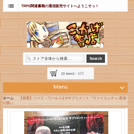
TRPG関連書籍の通信販売サイトへようこそっ！
(0 item) -
0円
Menu
ホーム
【商業】ソード・ワールド2.5サプリメント『ヴァイスシティ‐悪徳
の贄‐』