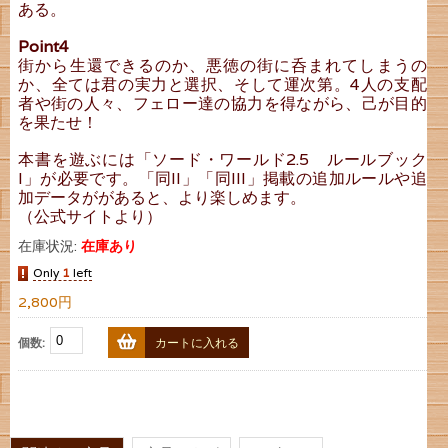
ある。
Point4
街から生還できるのか、悪徳の街に呑まれてしまうの
か、全ては君の実力と選択、そして運次第。4人の支配
者や街の人々、フェロー達の協力を得ながら、己が目的
を果たせ！
本書を遊ぶには「ソード・ワールド2.5 ルールブック
I」が必要です。「同II」「同III」掲載の追加ルールや追
加データががあると、より楽しめます。
（公式サイトより）
在庫状況:
在庫あり
Only
1
left
2,800円
個数:
カートに入れる