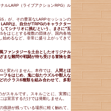
ナルLARP（ライブアクションRPG）ル
SS」が、その豊富なLARPセッションの
。
LARPは、自分がTRPGのキャラクター
してシナリオに挑むという、まさに“五
SSをはじとする複数の団体が、国内各地
催し始めるなど、非常に盛り上がってきて
風ファンタジーを土台としたオリジナル
ざまな難問や戦闘が待ち受ける冒険を楽
PGと変わりません。本作では、
人間とほ
ーフをはじめ、鬼に似たウズルや獣人な
どのクラス6種類を組み合わせて、多彩
るのがスキルです。スキルごとに、実際に
には宣言するだけでは発動しません。
の痕跡が残っている場所に軽く触れて、