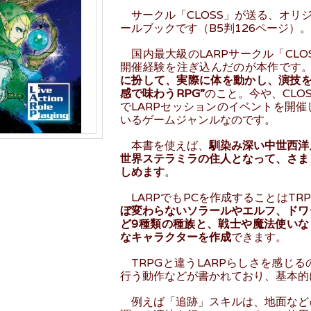
サークル「CLOSS」が送る、オリジ
ールブックです（B5判126ページ）。
国内最大級のLARPサークル「CLO
開催経験を注ぎ込んだのが本作です
に扮して、実際に体を動かし、演技を
感で味わうRPG”
のこと。今や、CLO
でLARPセッションのイベントを開
いるゲームジャンルなのです。
本書を使えば、
馴染み深い中世西洋
世界ステラミラの住人となって、さま
しめます
。
LARPでもPCを作成することはTR
ぼ変わらないソラールやエルフ、ドワ
ど9種類の種族と、戦士や魔法使いな
なキャラクターを作成
できます。
TRPGと違うLARPらしさを感じ
行う動作などが書かれており、基本的
例えば「追跡」スキルは、地面など