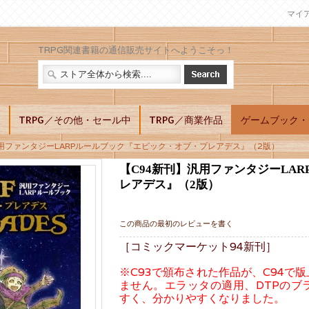
マイ
TRPG関連書籍の通信販売サイトへようこそっ！
別
TRPG／その他・セール中
TRPG／商業作品
ゲームブック・L
用ファンタジーLARPルールブック『エピック・オブ・プレアデス』（2版）
【C94新刊】汎用ファンタジーLA
レアデス』（2版）
この商品の最初のレビューを書く
［コミックマーケット94新刊］
※C93で頒布された作品が、C94で
ません。エラッタの適用、DTPのブ
すく、分かりやすくなりました。