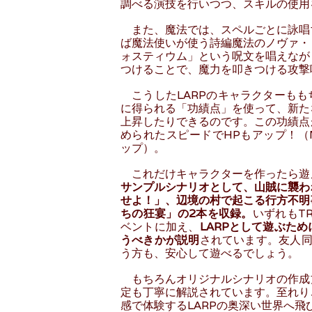
調べる演技を行いつつ、スキルの使用
また、魔法では、スペルごとに詠唱
ば魔法使いが使う詩編魔法のノヴァ・
ォスティウム」という呪文を唱えなが
つけることで、魔力を叩きつける攻撃
こうしたLARPのキャラクターもも
に得られる「功績点」を使って、新た
上昇したりできるのです。この功績点
められたスピードでHPもアップ！（
ップ）。
これだけキャラクターを作ったら遊
サンプルシナリオとして、山賊に襲わ
せよ！」、辺境の村で起こる行方不明
ちの狂宴」の2本を収録。
いずれもT
ベントに加え、
LARPとして遊ぶた
うべきかが説明
されています。友人同
う方も、安心して遊べるでしょう。
もちろんオリジナルシナリオの作成
定も丁寧に解説されています。至れり
感で体験するLARPの奥深い世界へ飛