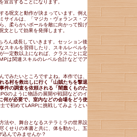
を宣言することになります。
する呪文と動作が決まっています。例え
ミサイルは、「マジカ・ヴォランス・フ
ら、柔らかいボールを敵に向かって投げ
呪文として効果を発揮します。
ちろん成長していきます。セッション後
なスキルを習得したり、スキルレベルを
が一定数以上になれば、クラスごとに定
MPは関連スキルのレベル合計などでア
んでみたいところですよね。本作では、
れる村を救出しに行く「山賊たちを撃退
事件の調査を依頼される「闇蠢くものた
RPGのように物語の展開や戦闘などのイ
めに何が必要で、室内などの会場をどう使
士で初めてLARPに挑戦してみようとい
方法や、舞台となるステラミラの世界設
尽くせりの本書と共に、体を動かし、五
び込んでみませんか？