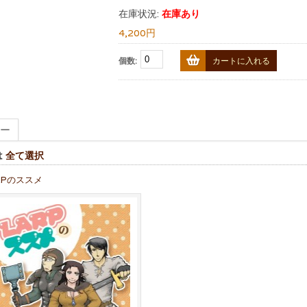
在庫状況:
在庫あり
4,200円
個数:
カートに入れる
ー
は
全て選択
RPのススメ