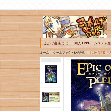
こかげ書店とは
同人TRPG／システム
ホーム
ゲームブック・LARP他
【C94新刊】汎