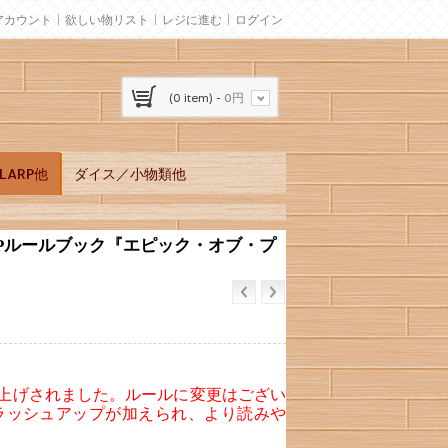
アカウント
欲しい物リスト
レジに進む
ログイン
(0 item) -
0円
ARP他
ダイス／小物類他
RPルールブック『エピック・オブ・プ
版上げされました。ルールに変更はござい
ラッシュアップが加えられ、より読みや