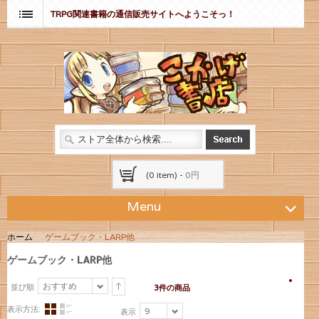
TRPG関連書籍の通信販売サイトへようこそっ！
(0 item) -
0円
Menu
ホーム
ゲームブック・LARP他
ゲームブック・LARP他
おすすめ
並び順
3件の商品
表示方法:
9
表示