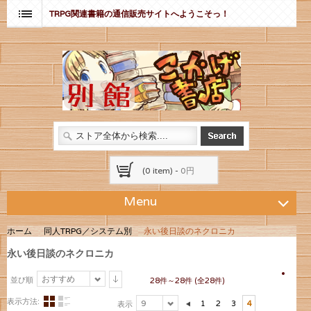
TRPG関連書籍の通信販売サイトへようこそっ！
(0 item) -
0円
Menu
ホーム
同人TRPG／システム別
永い後日談のネクロニカ
永い後日談のネクロニカ
おすすめ
並び順
28件～28件 (全28件)
表示方法:
9
1
2
3
4
表示