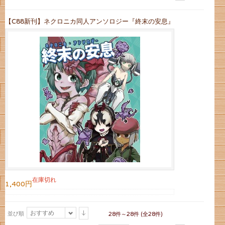
【C88新刊】ネクロニカ同人アンソロジー『終末の安息』
在庫切れ
1,400円
おすすめ
並び順
28件～28件 (全28件)