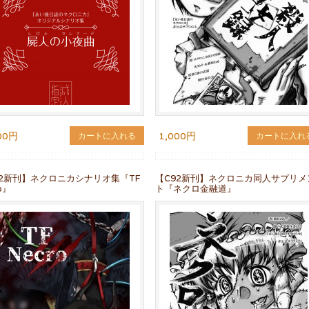
00円
1,000円
カートに入れる
カートに入れ
92新刊】ネクロニカシナリオ集『TF
【C92新刊】ネクロニカ同人サプリメ
o』
ト『ネクロ金融道』