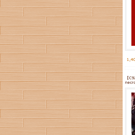
1,4
【C
necr