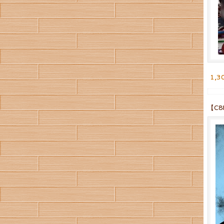
1,3
【C