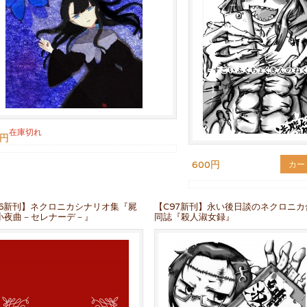
在庫切れ
0円
600円
カー
96新刊】ネクロニカシナリオ集『屍
【C97新刊】永い後日談のネクロニカ
小夜曲－セレナーデ－』
同誌『殺人淑女録』