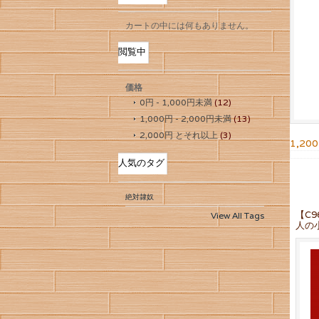
カートの中には何もありません。
閲覧中
価格
0円
-
1,000円
未満
(12)
1,000円
-
2,000円
未満
(13)
2,000円
とそれ以上
(3)
1,20
人気のタグ
絶対隷奴
【C
View All Tags
人の