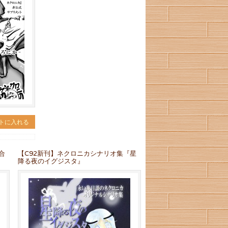
トに入れる
合
【C92新刊】ネクロニカシナリオ集『星
降る夜のイグジスタ』