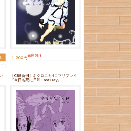
在庫切れ
1,200円
る
ン
【C89新刊】ネクロニカ4コマリプレイ
『今日も死に日和 Last Day』