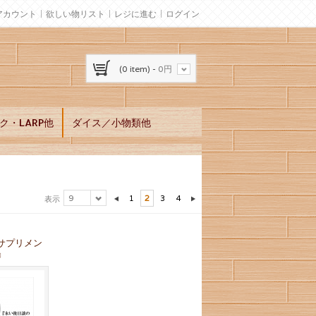
アカウント
欲しい物リスト
レジに進む
ログイン
(0 item) -
0円
ク・LARP他
ダイス／小物類他
9
1
2
3
4
表示
サプリメン
』