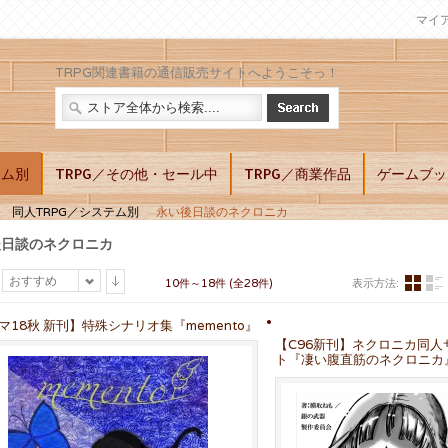
マイ
TRPG関連書籍の通信販売サイトへようこそっ！
テム別
TRPG／その他・セール中
TRPG／商業作品
ゲームブッ
同人TRPG／システム別
永い後日談のネクロニカ
後日談のネクロニカ
おすすめ
10件～18件 (全28件)
表示方法:
マ18秋 新刊】特殊シナリオ集『memento』
【C96新刊】ネクロニカ同人
ト『凄い腹直筋のネクロニカ