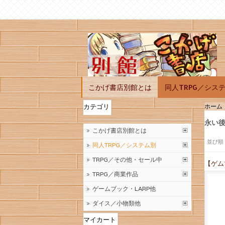
こかげ書店別館とは
同人TRPG／シス
ホーム
カテゴリ
永い
こかげ書店別館とは
並び順
同人TRPG／システム別
TRPG／その他・セール中
【ゲム
TRPG／商業作品
ゲームブック・LARP他
ダイス／小物類他
マイカート